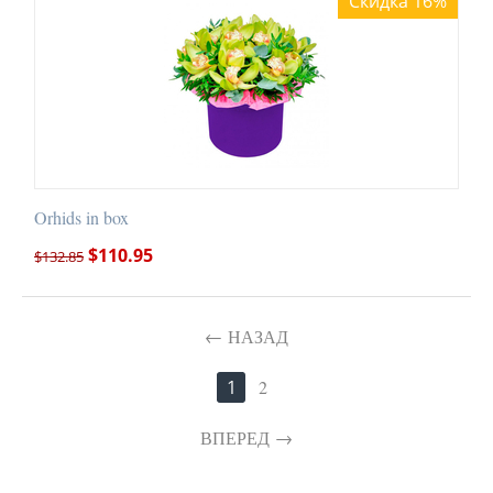
Скидка 16%
Orhids in box
$
110.95
$
132.85
НАЗАД
1
2
ВПЕРЕД