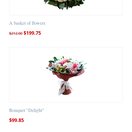
A basket of flowers
$
199.75
$
212.00
Bouquet "Delight"
$
99.85